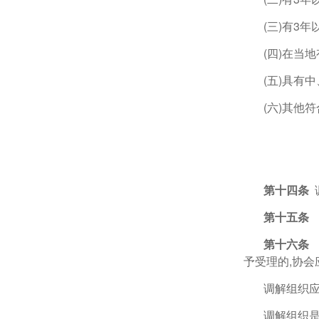
(三)有3
(四)在当
(五)具有
(六)其他
第十四条
第十五
第十六
予受理的,协
调解组织
调解组织