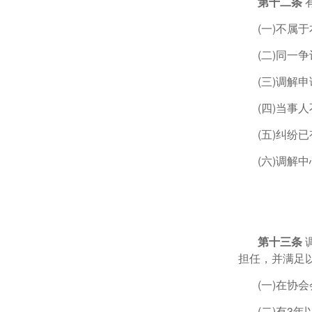
第十二条
(一)不属
(二)同一
(三)调解
(四)当事
(五)纠纷
(六)调解
第十三条
担任，并满足
(一)在协
(二)有3