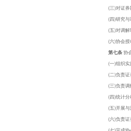
(三)对证
(四)研究
(五)对调
(六)协会
第七条
协
(一)组织
(二)负责
(三)负责
(四)统计
(五)开展
(六)负责
(七)完成