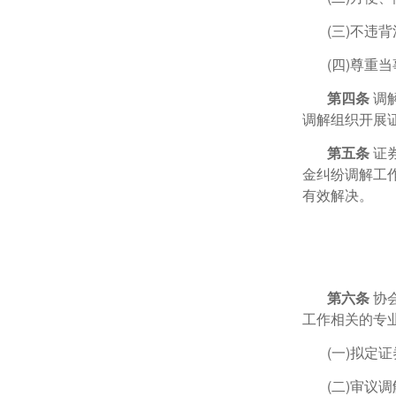
(三)不违
(四)尊重
第四条
调
调解组织开展
第五条
证
金纠纷调解工
有效解决。
第六条
协
工作相关的专
(一)拟定
(二)审议