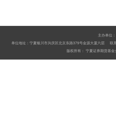
主办单位：
单位地址：宁夏银川市兴庆区北京东路379号金源大厦六层 联系电话：0951
版权所有： 宁夏证券期货