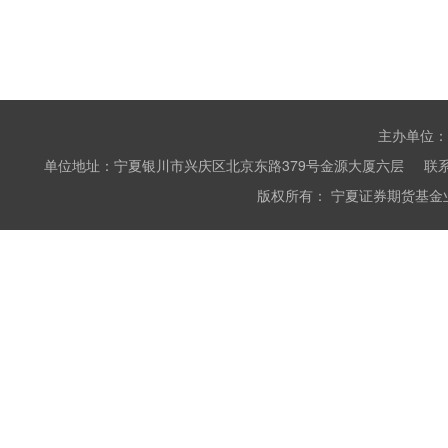
主办单位：
单位地址：宁夏银川市兴庆区北京东路379号金源大厦六层 联系电话：0951
版权所有： 宁夏证券期货